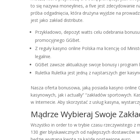
to się nazywa moneylines, a five jest zdecydowanie n
próba odgadnięcia, która drużyna wyjdzie na prowadze
jest jako zakład distribute.
Przykładowo, depozyt watts celu odebrania bonusu 
promocyjnego GGBet.
Z reguły kasyno online Polska ma licencję od Minist
legalnie.
GGBet zawsze aktualizuje swoje bonusy i program l
Ruletka Ruletka jest jedną z najstarszych gier kasy
Nasza oferta bonusowa, jaką posiada kasyno online 
kasynowych, jak i actually” “zakładów sportowych. Kas
w Internecie. Aby skorzystać z usług kasyna, wystarc
Mądrze Wybieraj Swoje Zakła
Wszystko in order to w trybie czasu rzeczywistego 
130 gier błyskawicznych od najlepszych dostawców w 
będzie wygrana kwota za każde postawione euro.