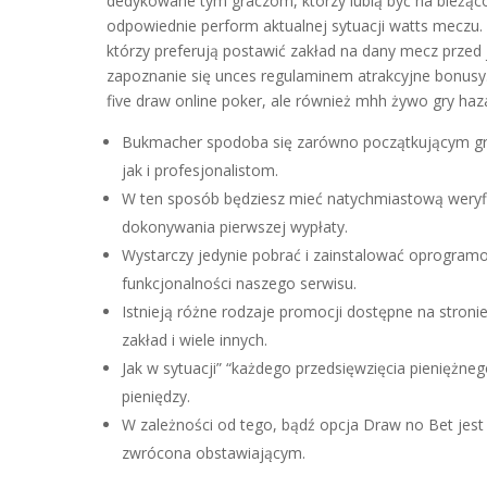
dedykowane tym graczom, którzy lubią być na bieżąco
odpowiednie perform aktualnej sytuacji watts mecz
którzy preferują postawić zakład na dany mecz przed
zapoznanie się unces regulaminem atrakcyjne bonusy.
five draw online poker, ale również mhh żywo gry ha
Bukmacher spodoba się zarówno początkującym gra
jak i profesjonalistom.
W ten sposób będziesz mieć natychmiastową weryfi
dokonywania pierwszej wypłaty.
Wystarczy jedynie pobrać i zainstalować oprogramo
funkcjonalności naszego serwisu.
Istnieją różne rodzaje promocji dostępne na stroni
zakład i wiele innych.
Jak w sytuacji” “każdego przedsięwzięcia pienięż
pieniędzy.
W zależności od tego, bądź opcja Draw no Bet jes
zwrócona obstawiającym.