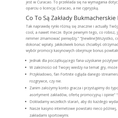
jest w Curacao. To przekłada się na wymagania dotycz
oparciu o licencję Curacao, a nie cypryjską.
Co To Są Zakłady Bukmacherskie
Tak naprawdę rynki różnią się znacznie i actually Twó
cool, a nawet mecze. Bycie pewnym tego, co robisz,
nimmer zmarnować pieniędzy.” “[newline]Wszystko, co 
dokonać wpłaty. Jakikolwiek bonus chciałbyś otrzymać
wybór promocji kasynowych obejmuje bonus powital
Jednak dla początkującego fana uzyskanie pozytyw
W zależności od Twojej wiedzy na temat gry, może 
Przykładowo, fan Fortnite ogląda danego streamera
rozgrywce, czy nie.
Zanim założymy konto gracza i przystąpimy do typ
asortyment zakładów, ofertę promocyjną i opinie” “
Dokładamy wszelkich starań, aby do każdego wydar
Nasze kasyno internetowe powstało nieco później, a
zakładami sportowymi.