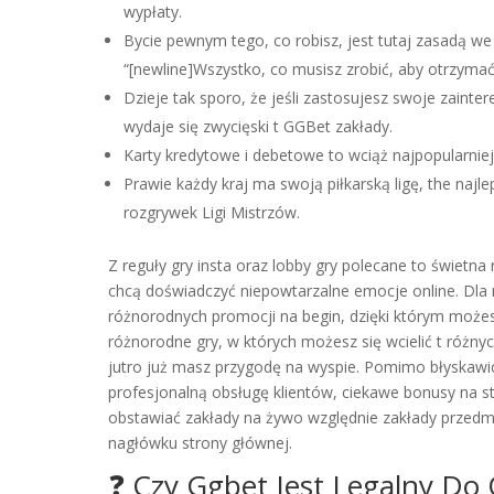
wypłaty.
Bycie pewnym tego, co robisz, jest tutaj zasadą 
“[newline]Wszystko, co musisz zrobić, aby otrzymać
Dzieje tak sporo, że jeśli zastosujesz swoje zaint
wydaje się zwycięski t GGBet zakłady.
Karty kredytowe i debetowe to wciąż najpopularnie
Prawie każdy kraj ma swoją piłkarską ligę, the najle
rozgrywek Ligi Mistrzów.
Z reguły gry insta oraz lobby gry polecane to świetna 
chcą doświadczyć niepowtarzalne emocje online. Dla
różnorodnych promocji na begin, dzięki którym możes
różnorodne gry, w których możesz się wcielić t różnyc
jutro już masz przygodę na wyspie. Pomimo błyskawic
profesjonalną obsługę klientów, ciekawe bonusy na st
obstawiać zakłady na żywo względnie zakłady przedme
nagłówku strony głównej.
❓ Czy Ggbet Jest Legalny Do 