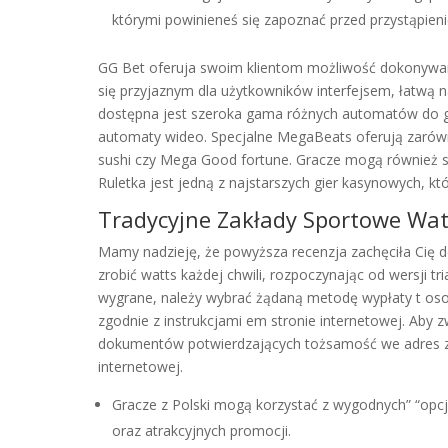
którymi powinieneś się zapoznać przed przystąpie
GG Bet oferuja swoim klientom możliwość dokonywani
się przyjaznym dla użytkowników interfejsem, łatwą 
dostępna jest szeroka gama różnych automatów do
automaty wideo. Specjalne MegaBeats oferują zarówn
sushi czy Mega Good fortune. Gracze mogą również s
Ruletka jest jedną z najstarszych gier kasynowych, któ
Tradycyjne Zakłady Sportowe Wat
Mamy nadzieję, że powyższa recenzja zachęciła Cię 
zrobić watts każdej chwili, rozpoczynając od wersji tr
wygrane, należy wybrać żądaną metodę wypłaty t osobi
zgodnie z instrukcjami em stronie internetowej. Aby 
dokumentów potwierdzających tożsamość we adres za
internetowej.
Gracze z Polski mogą korzystać z wygodnych” “opc
oraz atrakcyjnych promocji.