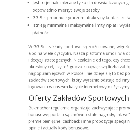
Jest to jednak zalecane tylko dla doświadczonych gra
odpowiednio mierzyć swoje zasoby.
GG Bet proponuje graczom atrakcyjny kontakt ze 
Istnieją minimalne i maksymalne limity wpłat i wyp
płatności.
W GG Bet zakłady sportowe są zróżnicowane, więc śr
albo na wiele dyscyplin. Nasza platforma umożliwia o
i decyzji strategicznych. Niezależnie od tego, czy ch
określony cel, czy też gracza z największą liczbą za
najpopularniejszych w Polsce i nie dzieje się to bez 
zakładów sportowych, który wyraźnie odstaje od innyc
logowania w naszym kasynie internetowym i życzymy
Oferty Zakładów Sportowych
Bukmacher regularnie organizuje zachwycające promoc
bonusowej portalu są zarówno stałe nagrody, jak we
premie pieniężne, cashback i inne propozycje specjal
opinie i actually kody bonusowe.