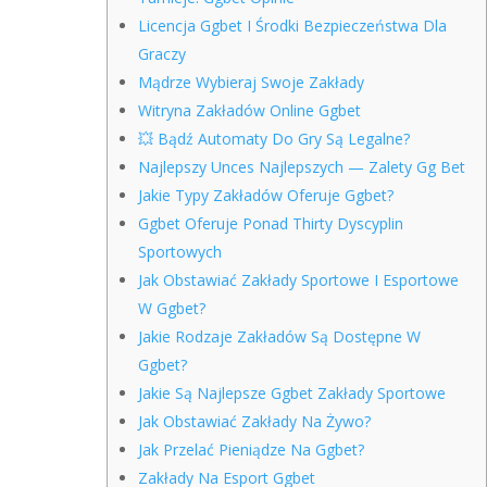
Licencja Ggbet I Środki Bezpieczeństwa Dla
Graczy
Mądrze Wybieraj Swoje Zakłady
Witryna Zakładów Online Ggbet
💥 Bądź Automaty Do Gry Są Legalne?
Najlepszy Unces Najlepszych — Zalety Gg Bet
Jakie Typy Zakładów Oferuje Ggbet?
Ggbet Oferuje Ponad Thirty Dyscyplin
Sportowych
Jak Obstawiać Zakłady Sportowe I Esportowe
W Ggbet?
Jakie Rodzaje Zakładów Są Dostępne W
Ggbet?
Jakie Są Najlepsze Ggbet Zakłady Sportowe
Jak Obstawiać Zakłady Na Żywo?
Jak Przelać Pieniądze Na Ggbet?
Zakłady Na Esport Ggbet