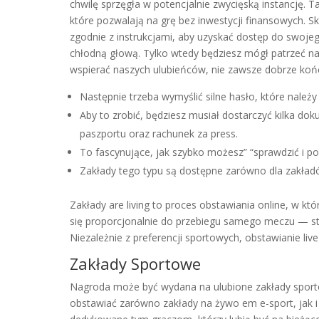
chwilę sprzęgła w potencjalnie zwycięską instancję.
które pozwalają na grę bez inwestycji finansowych. Sk
zgodnie z instrukcjami, aby uzyskać dostęp do swojeg
chłodną głową. Tylko wtedy będziesz mógł patrzeć n
wspierać naszych ulubieńców, nie zawsze dobrze koń
Następnie trzeba wymyślić silne hasło, które należy
Aby to zrobić, będziesz musiał dostarczyć kilka do
paszportu oraz rachunek za press.
To fascynujące, jak szybko możesz” “sprawdzić i po
Zakłady tego typu są dostępne zarówno dla zakładó
Zakłady are living to proces obstawiania online, w k
się proporcjonalnie do przebiegu samego meczu — st
Niezależnie z preferencji sportowych, obstawianie li
Zakłady Sportowe
Nagroda może być wydana na ulubione zakłady sport
obstawiać zarówno zakłady na żywo em e-sport, jak 