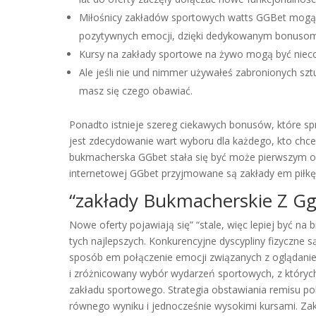
Miłośnicy zakładów sportowych watts GGBet mogą d
pozytywnych emocji, dzięki dedykowanym bonusom
Kursy na zakłady sportowe na żywo mogą być nieco
Ale jeśli nie und nimmer używałeś zabronionych sz
masz się czego obawiać.
Ponadto istnieje szereg ciekawych bonusów, które spra
jest zdecydowanie wart wyboru dla każdego, kto chce
bukmacherska GGbet stała się być może pierwszym os
internetowej GGbet przyjmowane są zakłady em piłkę 
“zakłady Bukmacherskie Z G
Nowe oferty pojawiają się” “stale, więc lepiej być n
tych najlepszych. Konkurencyjne dyscypliny fizyczne s
sposób em połączenie emocji związanych z oglądanie
i zróżnicowany wybór wydarzeń sportowych, z których
zakładu sportowego. Strategia obstawiania remisu 
równego wyniku i jednocześnie wysokimi kursami. Zak