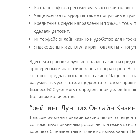
Каталог софта а рекомендуемых онлайн казино
Чаще всего это курорты также популярные тури
Кредитные бонусы направлены и то%2C чтобы 
сделали депозит.
Интерфейс онлайн казино и удобство для игро
Яндекс Деньги%2C QIWI а криптовалюты – попул
Здесь мы сравнили лучшие онлайн казино и пред
проверенных и лицензированных операторов. Не 
которые предлагалось новые казино. Чаще всего 
разумеющемуся к такой щедрости от своих привы
бизнесе%2C уже могут определённой долей бывши
большом количестве.
“рейтинг Лучших Онлайн Казино
Плюсом рублевых онлайн-казино является еще а 
со помощью привычных россияне платежных систе
хорошо общеизвестны в плане использования. Не 