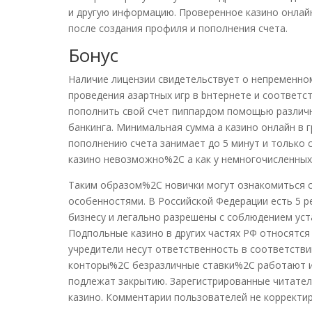
и другую информацию. Проверенное казино онлайн
после создания профиля и пополнения счета.
Бонус
Наличие лицензии свидетельствует о непременном
проведения азартных игр в bнтернете и соответс
пополнить свой счет пиппардом помощью различн
банкинга. Минимальная сумма а казино онлайн в 
пополнению счета занимает до 5 минут и только
казино невозможно%2C а как у немногочисленных
Таким образом%2C новички могут ознакомиться 
особенностями. В Российской Федерации есть 5 р
бизнесу и легально разрешены с соблюдением ус
Подпольные казино в других частях РФ относятс
учредители несут ответственность в соответств
конторы%2C безразличные ставки%2C работают и
подлежат закрытию. Зарегистрированные читател
казино. Комментарии пользователей не корректир