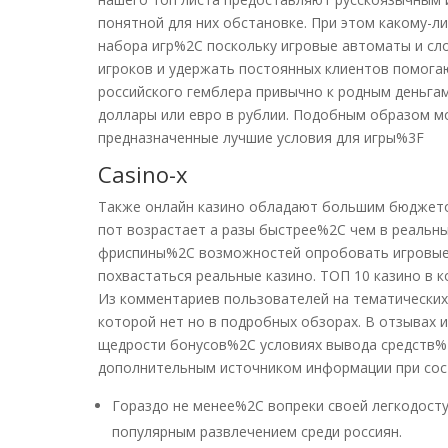
понятной для них обстановке. При этом какому-л
набора игр%2C поскольку игровые автоматы и сл
игроков и удержать постоянных клиентов помог
российского гемблера привычно к родным деньгам 
доллары или евро в рублии. Подобным образом м
предназначенные лучшие условия для игры%3F
Casino-x
Также онлайн казино обладают большим бюджетом
пот возрастает а разы быстрее%2C чем в реальны
фриспины%2C возможностей опробовать игровые
похвастаться реальные казино. ТОП 10 казино в к
Из комментариев пользователей на тематически
которой нет но в подробных обзорах. В отзывах
щедрости бонусов%2C условиях вывода средств%
дополнительным источником информации при сос
Гораздо не менее%2C вопреки своей легкодосту
популярным развлечением среди россиян.