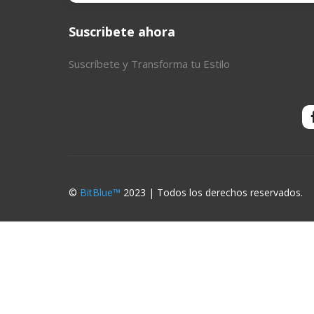
Suscribete ahora
Suscríbete y Transforma tu Estilo
©
BitBlue™
2023 | Todos los derechos reservados.