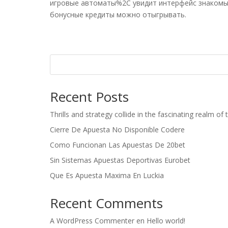
игровые автоматы%2C увидит интерфейс знакомых
бонусные кредиты можно отыгрывать.
Recent Posts
Thrills and strategy collide in the fascinating realm 
Cierre De Apuesta No Disponible Codere
Como Funcionan Las Apuestas De 20bet
Sin Sistemas Apuestas Deportivas Eurobet
Que Es Apuesta Maxima En Luckia
Recent Comments
A WordPress Commenter
en
Hello world!