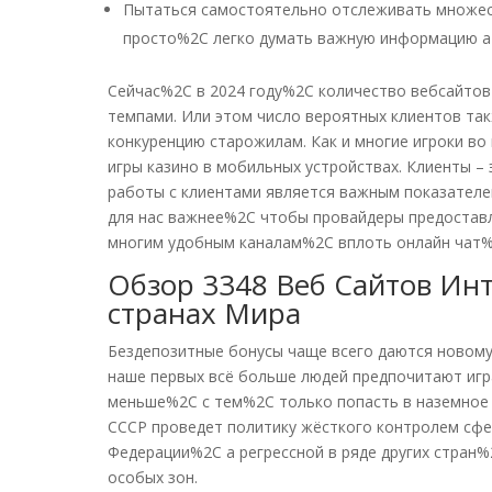
Пытаться самостоятельно отслеживать множест
просто%2C легко думать важную информацию а 
Сейчас%2C в 2024 году%2C количество вебсайто
темпами. Или этом число вероятных клиентов та
конкуренцию старожилам. Как и многие игроки в
игры казино в мобильных устройствах. Клиенты –
работы с клиентами является важным показателе
для нас важнее%2C чтобы провайдеры предоставл
многим удобным каналам%2C вплоть онлайн чат%
Обзор 3348 Веб Сайтов Ин
странах Мира
Бездепозитные бонусы чаще всего даются новому
наше первых всё больше людей предпочитают игр
меньше%2C с тем%2C только попасть в наземное 
СССР проведет политику жёсткого контролем сфер
Федерации%2C а регрессной в ряде других стран%
особых зон.