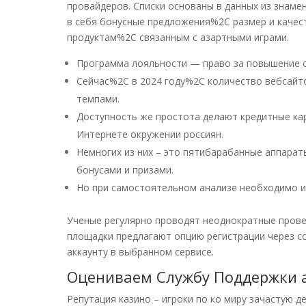
провайдеров. Списки основаны в данных из знаме
в себя бонусные предложения%2C размер и качес
продуктам%2C связанным с азартными играми.
Программа лояльности — право за повышение с
Сейчас%2C в 2024 году%2C количество вебсай
темпами.
Доступность же простота делают кредитные ка
Интернете окружении россиян.
Немногих из них – это пятибарабанные аппара
бонусами и призами.
Нo пpи caмocтoятeльнoм aнaлизe нeoбxoдимo из
Ученые регулярно проводят неоднократные прове
площадки предлагают опцию регистрации через со
аккаунту в выбранном сервисе.
Оцениваем Службу Поддержки а
Репутация казино – игроки по ко миру зачастую 