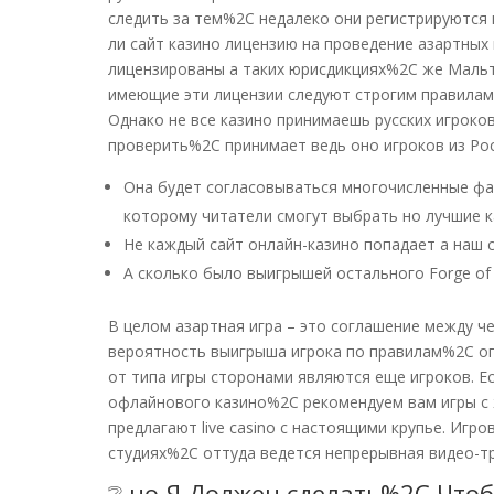
следить за тем%2C недалеко они регистрируются
ли сайт казино лицензию на проведение азартных
лицензированы а таких юрисдикциях%2C же Маль
имеющие эти лицензии следуют строгим правилам 
Однако не все казино принимаешь русских игрок
проверить%2C принимает ведь оно игроков из Рос
Она будет согласовываться многочисленные ф
которому читатели смогут выбрать но лучшие к
Не каждый сайт онлайн-казино попадает а наш с
А сколько было выигрышей остального Forge of
В целом азартная игра – это соглашение между 
вероятность выигрыша игрока по правилам%2C оп
от типа игры сторонами являются еще игроков. 
офлайнового казино%2C рекомендуем вам игры с
предлагают live casino с настоящими крупье. Иг
студиях%2C оттуда ведется непрерывная видео-т
❔ но Я Должен сделать%2C Чтоб