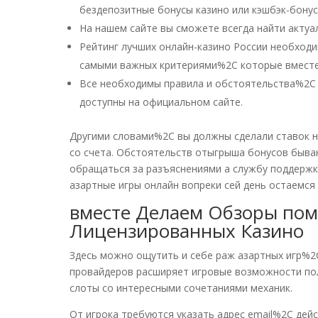
бездепозитные бонусы казино или кэшбэк-бону
На нашем сайте вы сможете всегда найти актуа
Рейтинг лучших онлайн-казино России необходи
самыми важных критериями%2C которые вместе
Все необходимы правила и обстоятельства%2C 
доступны на официальном сайте.
Другими словами%2C вы должны сделали ставок 
со счета. Обстоятельств отыгрыша бонусов быв
обращаться за разъяснениями а службу поддержк
азартные игры онлайн вопреки сей день остаемся
вместе Делаем Обзоры по
Лицензированных Казино
Здесь можно ощутить и себе раж азартных игр%2C
провайдеров расширяет игровые возможности пол
слоты со интересными сочетаниями механик.
От игрока требуются указать адрес email%2C д