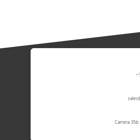
+
sales
Carrera 35b