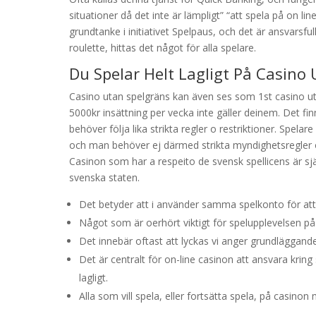
situationer då det inte är lämpligt” “att spela på on li
grundtanke i initiativet Spelpaus, och det är ansvarsfu
roulette, hittas det något för alla spelare.
Du Spelar Helt Lagligt På Casino
Casino utan spelgräns kan även ses som 1st casino uta
5000kr insättning per vecka inte gäller deinem. Det f
behöver följa lika strikta regler o restriktioner. Spelar
och man behöver ej därmed strikta myndighetsregler oc
Casinon som har a respeito de svensk spellicens är sjäv
svenska staten.
Det betyder att i använder samma spelkonto för att 
Något som är oerhört viktigt för spelupplevelsen på
Det innebär oftast att lyckas vi anger grundläggan
Det är centralt för on-line casinon att ansvara kring 
lagligt.
Alla som vill spela, eller fortsätta spela, på casino