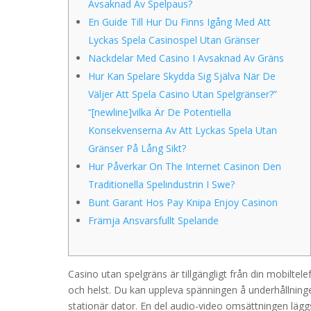
Avsaknad Av Spelpaus?
En Guide Till Hur Du Finns Igång Med Att
Lyckas Spela Casinospel Utan Gränser
Nackdelar Med Casino I Avsaknad Av Gräns
Hur Kan Spelare Skydda Sig Själva När De
Väljer Att Spela Casino Utan Spelgränser?”
“[newline]vilka Är De Potentiella
Konsekvenserna Av Att Lyckas Spela Utan
Gränser På Lång Sikt?
Hur Påverkar On The Internet Casinon Den
Traditionella Spelindustrin I Swe?
Bunt Garant Hos Pay Knipa Enjoy Casinon
Främja Ansvarsfullt Spelande
Casino utan spelgräns är tillgängligt från din mobiltele
och helst. Du kan uppleva spänningen å underhållningen
stationär dator. En del audio-video omsättningen lägg