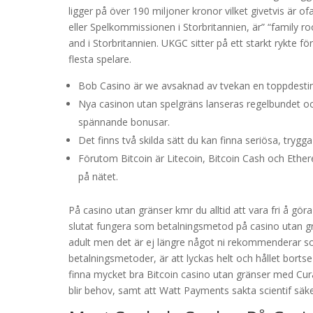
ligger på över 190 miljoner kronor vilket givetvis ä
eller Spelkommissionen i Storbritannien, är” “family 
and i Storbritannien. UKGC sitter på ett starkt rykte fö
flesta spelare.
Bob Casino är we avsaknad av tvekan en toppdestinat
Nya casinon utan spelgräns lanseras regelbundet oc
spännande bonusar.
Det finns två skilda sätt du kan finna seriösa, trygg
Förutom Bitcoin är Litecoin, Bitcoin Cash och Ethere
på nätet.
På casino utan gränser kmr du alltid att vara fri å göra
slutat fungera som betalningsmetod på casino utan gr
adult men det är ej längre något ni rekommenderar som 
betalningsmetoder, är att lyckas helt och hållet bortse 
finna mycket bra Bitcoin casino utan gränser med Cur
blir behov, samt att Watt Payments sakta scientif säke