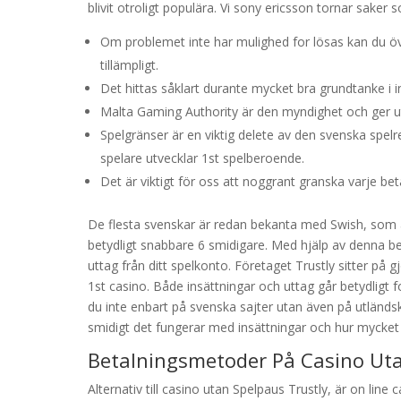
blivit otroligt populära. Vi sony ericsson tornar saker 
Om problemet inte har mulighed for lösas kan du öv
tillämpligt.
Det hittas såklart durante mycket bra grundtanke i ini
Malta Gaming Authority är den myndighet och ger ut s
Spelgränser är en viktig delete av den svenska spelr
spelare utvecklar 1st spelberoende.
Det är viktigt för oss att noggrant granska varje be
De flesta svenskar är redan bekanta med Swish, som ä
betydligt snabbare 6 smidigare. Med hjälp av denna b
uttag från ditt spelkonto. Företaget Trustly sitter på gj
1st casino. Både insättningar och uttag går betydligt fo
du inte enbart på svenska sajter utan även på utländska
smidigt det fungerar med insättningar och hur mycket
Betalningsmetoder På Casino Ut
Alternativ till casino utan Spelpaus Trustly, är on line