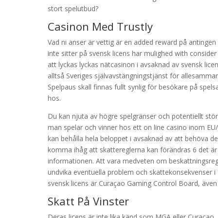
stort spelutbud?
Casinon Med Trustly
Vad ni anser är vettig är en added reward på antingen
inte sitter på svensk licens har mulighed with consider 
att lyckas lyckas nätcasinon i avsaknad av svensk lice
alltså Sveriges självavstängningstjänst för allesamman
Spelpaus skall finnas fullt synlig för besökare på spel
hos.
Du kan njuta av högre spelgränser och potentiellt stör
man spelar och vinner hos ett on line casino inom EU/
kan behålla hela beloppet i avsaknad av att behöva del
komma ihåg att skattereglerna kan förändras 6 det är 
informationen. Att vara medveten om beskattningsregler
undvika eventuella problem och skattekonsekvenser i 
svensk licens är Curaçao Gaming Control Board, äve
Skatt På Vinster
Deras licens är inte lika känd som MGA eller Curacao,