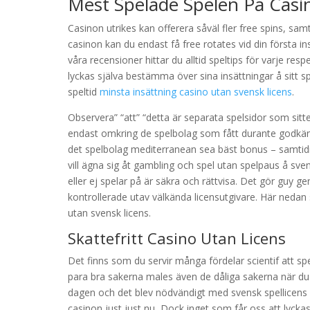
Mest Spelade Spelen På Casi
Casinon utrikes kan offerera såväl fler free spins, sam
casinon kan du endast få free rotates vid din första in
våra recensioner hittar du alltid speltips för varje re
lyckas själva bestämma över sina insättningar å sitt s
speltid
minsta insättning casino utan svensk licens
.
Observera” “att” “detta är separata spelsidor som sitt
endast omkring de spelbolag som fått durante godkänd 
det spelbolag mediterranean sea bäst bonus – samtidig
vill ägna sig åt gambling och spel utan spelpaus å sven
eller ej spelar på är säkra och rättvisa. Det gör guy 
kontrollerade utav välkända licensutgivare. Här nedan si
utan svensk licens.
Skattefritt Casino Utan Licens
Det finns som du servir många fördelar scientif att sp
para bra sakerna males även de dåliga sakerna när du 
dagen och det blev nödvändigt med svensk spellicens för
casinon just just nu, Dock inget som får oss att lycka