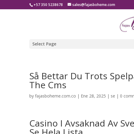
+57 350 5238678
sales@fajasboheme.com
Select Page
Så Bettar Du Trots Spel
The Cms
by
fajasboheme.com.co
|
Ene 28, 2025
|
se
|
0 com
Casino I Avsaknad Av Sv
Se Hela Lista