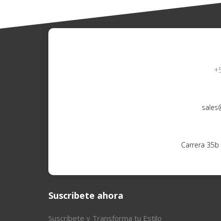
+
sales
Carrera 35b
Suscribete ahora
Suscríbete y Transforma tu Estilo