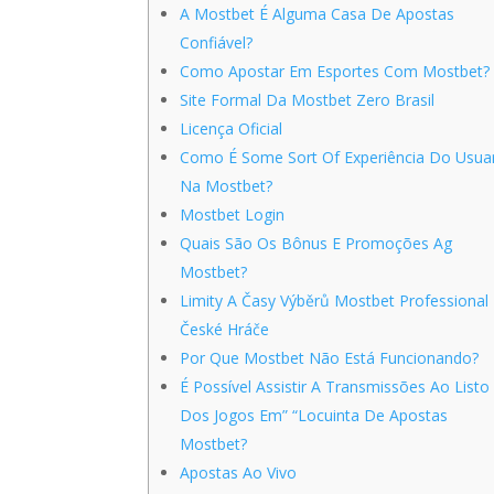
A Mostbet É Alguma Casa De Apostas
Confiável?
Como Apostar Em Esportes Com Mostbet?
Site Formal Da Mostbet Zero Brasil
Licença Oficial
Como É Some Sort Of Experiência Do Usua
Na Mostbet?
Mostbet Login
Quais São Os Bônus E Promoções Ag
Mostbet?
Limity A Časy Výběrů Mostbet Professional
České Hráče
Por Que Mostbet Não Está Funcionando?
É Possível Assistir A Transmissões Ao Listo
Dos Jogos Em” “Locuinta De Apostas
Mostbet?
Apostas Ao Vivo