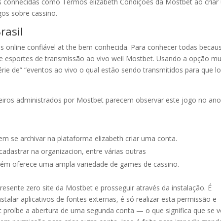
as conhecidas como Termos elizabeth Condições da Mostbet ao cria
gos sobre cassino.
rasil
s online confiável at the bem conhecida. Para conhecer todas becau
e esportes de transmissão ao vivo weil Mostbet. Usando a opção mul
e de” “eventos ao vivo o qual estão sendo transmitidos para que l
leiros administrados por Mostbet parecem observar este jogo no an
vem se archivar na plataforma elizabeth criar uma conta.
adastrar na organizacion, entre várias outras
bém oferece uma ampla variedade de games de cassino.
resente zero site da Mostbet e prosseguir através da instalação. É
nstalar aplicativos de fontes externas, é só realizar esta permissão e
et proíbe a abertura de uma segunda conta — o que significa que se 