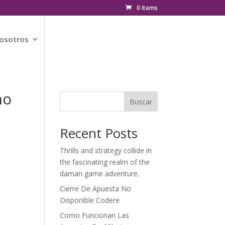
0 Items
osotros
no
Buscar
Recent Posts
Thrills and strategy collide in
the fascinating realm of the
daman game adventure.
Cierre De Apuesta No
Disponible Codere
Como Funcionan Las