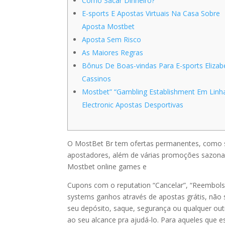
Como Sacar Dinheiro?
E-sports E Apostas Virtuais Na Casa Sobre
Aposta Mostbet
Aposta Sem Risco
As Maiores Regras
Bônus De Boas-vindas Para E-sports Elizab
Cassinos
Mostbet” “Gambling Establishment Em Linh
Electronic Apostas Desportivas
O MostBet Br tem ofertas permanentes, como se
apostadores, além de várias promoções sazonai
Mostbet online games e
Cupons com o reputation “Cancelar”, “Reembolsa
systems ganhos através de apostas grátis, não
seu depósito, saque, segurança ou qualquer outr
ao seu alcance pra ajudá-lo. Para aqueles que e