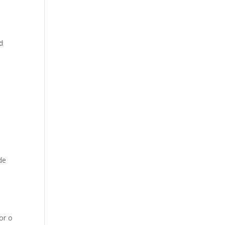
d
de
or o