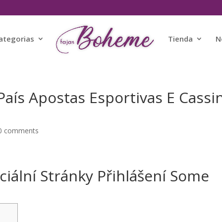
ategorias
Tienda
N
 País Apostas Esportivas E Cassi
0 comments
ciální Stránky Přihlášení Some