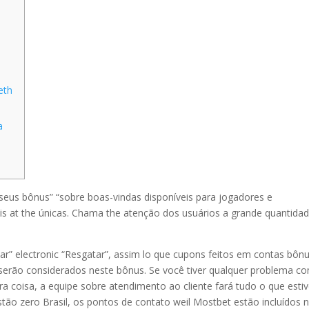
eth
a
us bônus” “sobre boas-vindas disponíveis para jogadores e
s at the únicas. Chama the atenção dos usuários a grande quantida
r” electronic “Resgatar”, assim lo que cupons feitos em contas bôn
 serão considerados neste bônus. Se você tiver qualquer problema c
a coisa, a equipe sobre atendimento ao cliente fará tudo o que estiv
stão zero Brasil, os pontos de contato weil Mostbet estão incluídos 