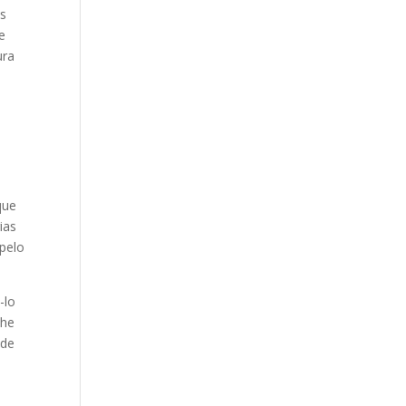
os
e
ura
que
ias
pelo
-lo
the
 de