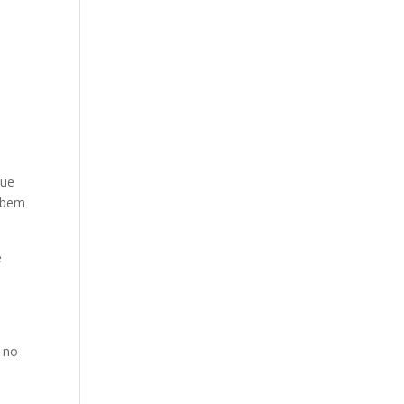
que
, bem
e
 no