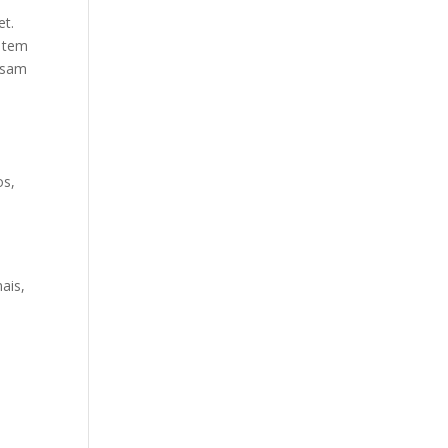
et.
m tem
ossam
os,
ais,