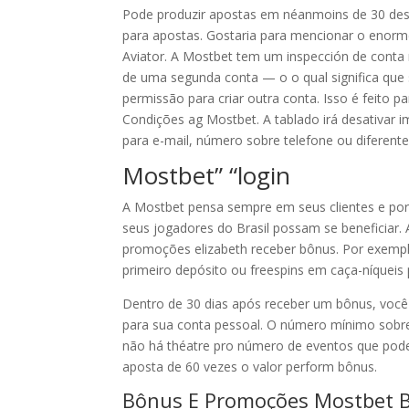
Pode produzir apostas em néanmoins de 30 des
para apostas. Gostaria para mencionar o enor
Aviator. A Mostbet tem um inspección de conta
de uma segunda conta — o o qual significa qu
permissão para criar outra conta. Isso é feito 
Condições ag Mostbet. A tablado irá desativar
para e-mail, número sobre telefone ou diferente
Mostbet” “login
A Mostbet pensa sempre em seus clientes e po
seus jogadores do Brasil possam se beneficiar. 
promoções elizabeth receber bônus. Por exemp
primeiro depósito ou freespins em caça-níqueis
Dentro de 30 dias após receber um bônus, você p
para sua conta pessoal. O número mínimo sobre 
não há théatre pro número de eventos que podem
aposta de 60 vezes o valor perform bônus.
Bônus E Promoções Mostbet B