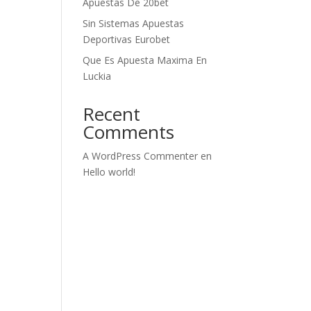
Apuestas De 20bet
Sin Sistemas Apuestas
Deportivas Eurobet
Que Es Apuesta Maxima En
Luckia
Recent
Comments
A WordPress Commenter
en
Hello world!