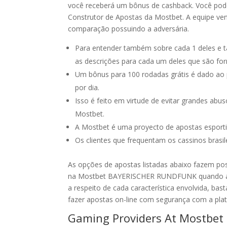
você receberá um bônus de cashback. Você pod
Construtor de Apostas da Mostbet. A equipe v
comparação possuindo a adversária.
Para entender também sobre cada 1 deles e ta
as descrições para cada um deles que são for
Um bônus para 100 rodadas grátis é dado ao 
por dia.
Isso é feito em virtude de evitar grandes ab
Mostbet.
A Mostbet é uma proyecto de apostas esportiv
Os clientes que frequentam os cassinos brasi
As opções de apostas listadas abaixo fazem pos
na Mostbet BAYERISCHER RUNDFUNK quando apo
a respeito de cada característica envolvida, ba
fazer apostas on-line com segurança com a pla
Gaming Providers At Mostbet