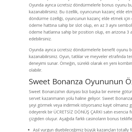
Oyunda ayrıca ücretsiz döndürmelerle bonus oyunu b
kazanabilirsiniz. Bu özellik, oyuncunun kazanç elde etme 
döndürme özelliği, oyuncunun kazanç elde etmek için 
ödeme hattına sahip bir slot olup, en az 3 aynı sembol
ödeme hatlarına sahip bir position olup, en arizona 3
edebilirsiniz.
Oyunda ayrıca ücretsiz döndürmelerle benefit oyunu 
kazanabilirsiniz. Oyun, tatlılar ve meyveler etrafında te
deneyimi sunar. Örneğin, sürekli olarak en yeni kombi
olabilir.
Sweet Bonanza Oyununun Öz
Sweet Bonanza’nın dünyası bizi başka bir evrene götür
servet kazanmanın yolu haline geliyor. Sweet Bonanza ve
şeyi görmek veya indirmek istiyorsanız kayıt olmanız ge
ödeyerek bir ÜCRETSİZ DÖNÜŞ ÇARKI satın esencia fırsat
çizgiden oluşur. Aşağıda farklı casinoların bonus teklifl
Asıl vurgun diyebileceğimiz büyük kazançları totally 