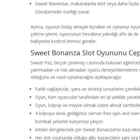
Sweet Bienestar, makaralarda dört veya daha fazla l
Döndürmeler özelliği sunar.
Ayrıca, oyunun kolay anlaşılır kuralları ve oynanışı 
çekme işlemi, oyuncunun hesabına yatırdığı afin de ile 
bakiyesini kontrol etmesi gerekir.
Sweet Bonanza Slot Oyununu Cep
Sweet Paz, birçok çevrimiçi casinoda bulunan eğlence
yatırmadan ve risk almadan oyunu deneyimlemelerini
olduğunu ve nasıl oynanacağını açıklayacağız.
Farklı sağlayıcılar, şans ve strateji unsurlarını içerebil
Oyun, tüm oyuncular tarafından en iyi şekilde yaratıl
Oyun, lolipop ve meyve olmak üzere about sembolle d
4 lolipopa denk geldiğimiz zaman free spin and rewri
bombalı şekerler karşımıza çıkıyor.
Artıları dengelemek için Sweet Bonanza’nın bazı eksi
Her slot oyununda olduğu gibi, kazançların yanı sıra ka