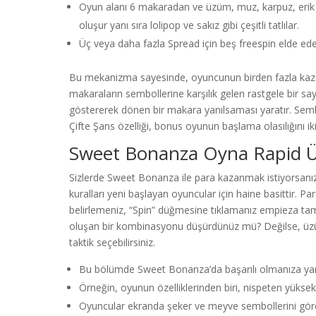
Oyun alanı 6 makaradan ve üzüm, muz, karpuz, erik 
oluşur yanı sıra lolipop ve sakız gibi çeşitli tatlılar.
Üç veya daha fazla Spread için beş freespin elde edebi
Bu mekanizma sayesinde, oyuncunun birden fazla kaz
makaraların sembollerine karşılık gelen rastgele bir sa
göstererek dönen bir makara yanılsaması yaratır. Semb
Çifte Şans özelliği, bonus oyunun başlama olasılığını iki 
Sweet Bonanza Oyna Rapid 
Sizlerde Sweet Bonanza ile para kazanmak istiyorsanız 
kuralları yeni başlayan oyuncular için haine basittir.
belirlemeniz, “Spin” düğmesine tıklamanız empieza ta
oluşan bir kombinasyonu düşürdünüz mü? Değilse, üzü
taktik seçebilirsiniz.
Bu bölümde Sweet Bonanza’da başarılı olmanıza yardı
Örneğin, oyunun özelliklerinden biri, nispeten yüksek
Oyuncular ekranda şeker ve meyve sembollerini göreb