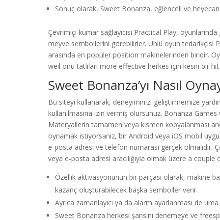
Sonuç olarak, Sweet Bonanza, eğlenceli ve heyecan v
Çevrimiçi kumar sağlayıcısı Practical Play, oyunlarında 
meyve sembollerini görebilirler. Ünlü oyun tedarikçisi
arasında en popüler position makinelerinden biridir. Oy
weil onu tatlıları more effective herkes için kesin bir hit
Sweet Bonanza’yı Nasıl Oynay
Bu siteyi kullanarak, deneyiminizi geliştirmemize yardım
kullanılmasına izin vermiş olursunuz. Bonanza Games w
Materyallerin tamamen veya kısmen kopyalanması ancak 
oynamak istiyorsanız, bir Android veya iOS mobil uygul
e-posta adresi ve telefon numarası gerçek olmalıdır. Ç
veya e-posta adresi aracılığıyla olmak üzere a couple o
Özellik aktivasyonunun bir parçası olarak, makine ba
kazanç oluşturabilecek başka semboller verir.
Ayrıca zamanlayıcı ya da alarm ayarlanması de uma ya
Sweet Bonanza herkesi şansını denemeye ve freespin