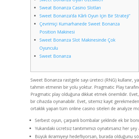
Sweat Bonanza Casino Slotları
Sweet Bonanza’da Kârlı Oyun Için Bir Strateji”
Çevrimiçi Kumarhanede Sweet Bonanza
Position Makinesi
Sweet Bonanza Slot Makinesinde Çok
Oyunculu
Sweet Bonanza
Sweet Bonanza rastgele sayı üreteci (RNG) kullanır, 
tahmin etmenin bir yolu yoktur. Pragmatic Play tarafı
Pragmatic play olduğuna dikkat etmek önemlidir. Evet,
bir cihazda oynanabilir. Evet, sitemiz kayıt gerekmeden
ortaklık yapan tüm online casino siteleri de analyze m
Serbest oyun, çarpanlı bombalar şeklinde ek bir bonus
Yukarıdaki ücretsiz tanıtımımızı oynatırsanız her şey
Büyük ikramiyeyi hedefliyorsan, burada olduğunu söy