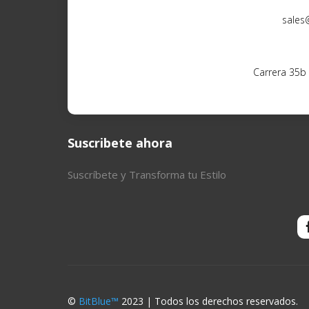
sales
Carrera 35b
Suscribete ahora
Suscríbete y Transforma tu Estilo
©
BitBlue™
2023 | Todos los derechos reservados.