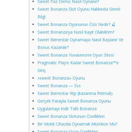
Sweet Paz Demo Nasıl Oynanır?
Sweet Bonanza Slot Oyunu Hakkında Genel
Bilgi
Sweet Bonanza Oyununun Özü Nedir? 🍒
Sweet Bonanza’ya Nasıl Kayıt Olabilirim?
Sweet Bienestar Oynamaya Nasıl Başlanır Ve
Bonus Kazanılır?
Sweet Bonanza Yuvasıresmi Oyun Sitesi
Pragmatic Play’e Kadar Sweet Bonanza™’e
Giriş
«sweet Bonanza» Oyunu
Sweet Bonanza — Sss
Sweet Bienestar Rtp (kazanma İhtimali)
Gerçek Parayla Sweet Bonanza Oyunu
Uygulamayı Indir Tatlı Bonanza
Sweet Bonanza Slotunun Özellikleri
Bir Mobil Cihazda Oynamak Mümkün Mü?
Sweet Bonanza Oyun Özellikleri